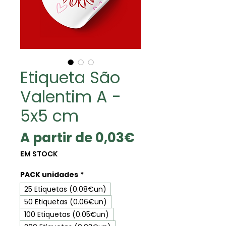
Etiqueta São
Valentim A -
5x5 cm
Preço
A partir de
0,03€
promocional
EM STOCK
PACK unidades
*
25 Etiquetas (0.08€un)
50 Etiquetas (0.06€un)
100 Etiquetas (0.05€un)