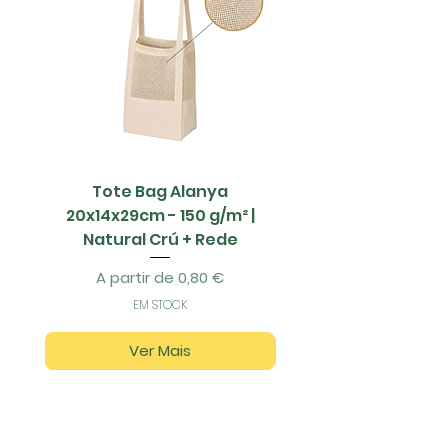
Tote Bag Alanya
Saco Papel - 42x1
20x14x29cm - 150 g/m² |
Natural Crú + Rede
Preço promocional
A partir de
0,80 €
EM STOCK
Ver Mais