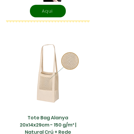
entra em contacto via email
Aqui
a pedir toda a informação
para impressão.
Tote Bag Alanya
Saco Papel - 42x1
20x14x29cm - 150 g/m² |
Natural Crú + Rede