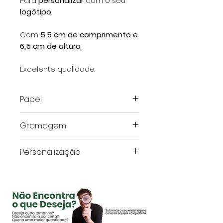
Para
personalizar
com o seu
logótipo
.
Com
5,5 cm de comprimento e
6,5 cm de altura
.
Excelente qualidade.
Papel
Classic demimatt - Couché
Gramagem
mate
350 g
Personalização
Este artigo é com
personalização do cliente,
depois de Finalizar a
encomenda e o pagamento
o departamento Design