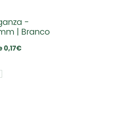
ganza -
 mm | Branco
Preço
de
0,17€
promocional