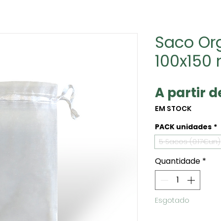
Saco Or
100x150
A partir 
EM STOCK
PACK unidades
*
5 Sacos (0.17€un)
Quantidade
*
Esgotado