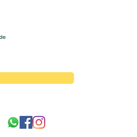
ede
Siga-nos