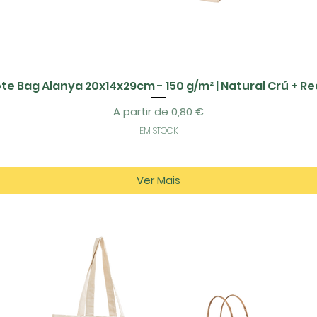
te Bag Alanya 20x14x29cm - 150 g/m² | Natural Crú + R
Preço promocional
A partir de
0,80 €
EM STOCK
Ver Mais
tos