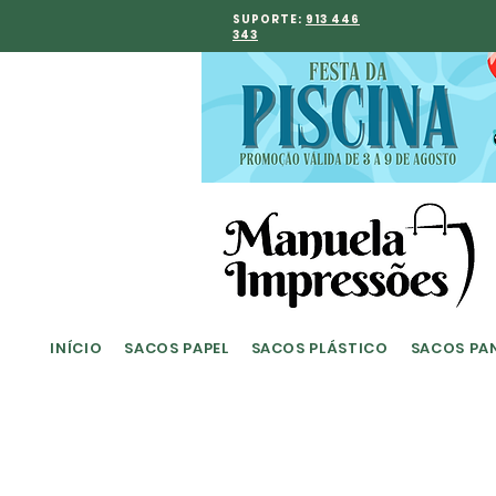
SUPORTE:
913 446
343
INÍCIO
SACOS PAPEL
SACOS PLÁSTICO
SACOS PA