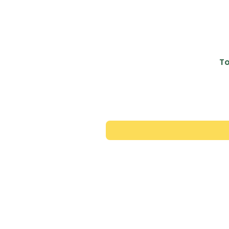
To
Contac
+351 913 446 343
*rede movel nacional