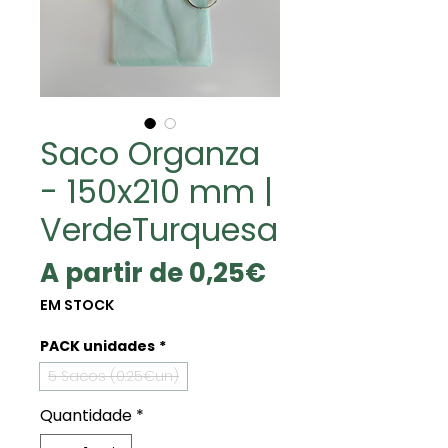
Saco Organza
- 150x210 mm |
VerdeTurquesa
Preço
A partir de
0,25€
promocional
EM STOCK
PACK unidades
*
5 Sacos (0.25€un)
Quantidade
*