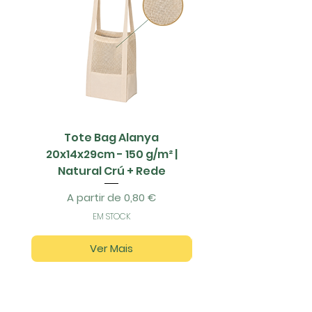
Tote Bag Alanya
Saco Papel - 42x1
20x14x29cm - 150 g/m² |
Natural Crú + Rede
Preço promocional
A partir de
0,80 €
EM STOCK
Ver Mais